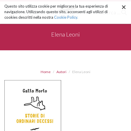
×
Salta
Questo sito utilizza cookie per migliorare la tua esperienza di
ai
Cerca ...
navigazione. Utilizzando questo sito, acconsenti agli utilizzi di
contenuti.
cookies descritti nella nostra
Cookie Policy.
|
Salta
alla
Elena Leoni
navigazione
Home
Autori
Elena Leoni