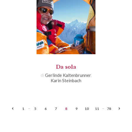
Da sola
di
Gerlinde Kaltenbrunner
,
Karin Steinbach
...
...
1
5
6
7
8
9
10
11
78