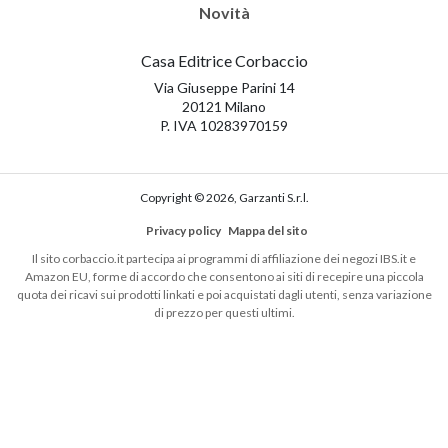
Novità
Casa Editrice Corbaccio
Via Giuseppe Parini 14
20121 Milano
P. IVA 10283970159
Copyright © 2026, Garzanti S.r.l.
Privacy policy
Mappa del sito
Il sito corbaccio.it partecipa ai programmi di affiliazione dei negozi IBS.it e
Amazon EU, forme di accordo che consentono ai siti di recepire una piccola
quota dei ricavi sui prodotti linkati e poi acquistati dagli utenti, senza variazione
di prezzo per questi ultimi.