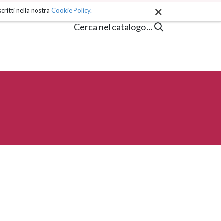
×
critti nella nostra
Cookie Policy.
Cerca nel catalogo ...