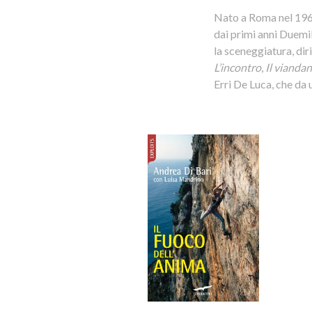
Nato a Roma nel 1961,
dai primi anni Duemil
la sceneggiatura, di
L’incontro
,
Il vianda
Erri De Luca, che da 