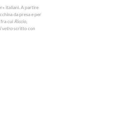
» italiani. A partire
acchina da presa e per
fra cui
Riccio
,
l vetro
scritto con