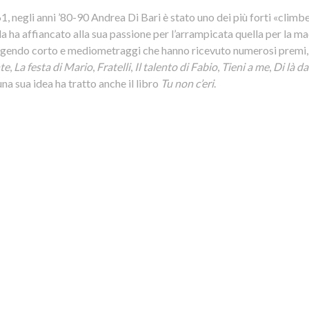
 negli anni ’80-90 Andrea Di Bari è stato uno dei più forti «climber
a ha affiancato alla sua passione per l’arrampicata quella per la m
rigendo corto e mediometraggi che hanno ricevuto numerosi premi, 
nte
,
La festa di Mario
,
Fratelli
,
Il talento di Fabio
,
Tieni a me
,
Di là da
una sua idea ha tratto anche il libro
Tu non c’eri
.