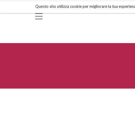
Salta
Questo sito utilizza cookie per migliorare la tua esperienz
ai
contenuti.
|
Salta
alla
navigazione