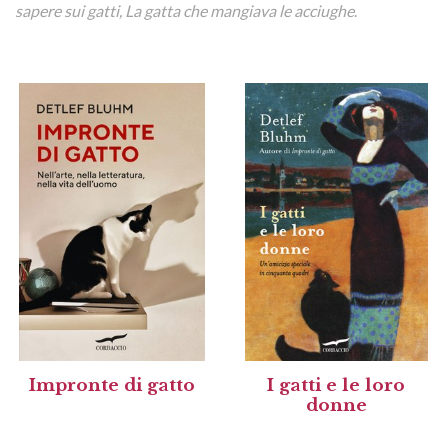
sapere sui gatti, La gatta che mangiava le acciughe
.
Impronte di gatto
I gatti e le loro
donne