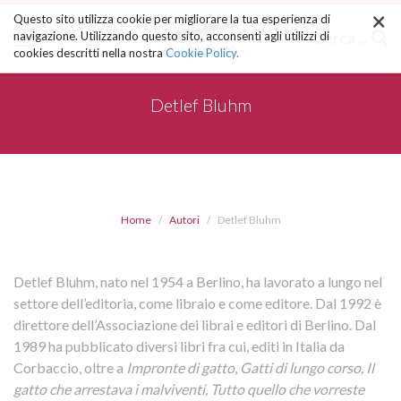
×
Salta
Questo sito utilizza cookie per migliorare la tua esperienza di
ai
Cerca ...
navigazione. Utilizzando questo sito, acconsenti agli utilizzi di
contenuti.
cookies descritti nella nostra
Cookie Policy.
|
Salta
alla
Detlef Bluhm
navigazione
Home
Autori
Detlef Bluhm
Detlef Bluhm, nato nel 1954 a Berlino, ha lavorato a lungo nel
settore dell’editoria, come libraio e come editore. Dal 1992 è
direttore dell’Associazione dei librai e editori di Berlino. Dal
1989 ha pubblicato diversi libri fra cui, editi in Italia da
Corbaccio, oltre a
Impronte di gatto
,
Gatti di lungo corso, Il
gatto che arrestava i malviventi, Tutto quello che vorreste