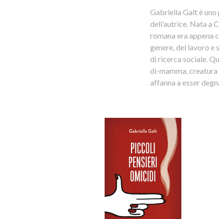
Gabriella Galt è uno
dell’autrice. Nata a
romana era appena co
genere, del lavoro e s
di ricerca sociale. Qu
di-mamma, creatura m
affanna a esser degn