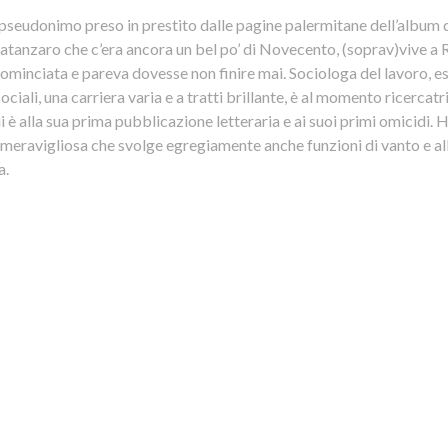
 pseudonimo preso in prestito dalle pagine palermitane dell’album d
 Catanzaro che c’era ancora un bel po’ di Novecento, (soprav)vive a
minciata e pareva dovesse non finire mai. Sociologa del lavoro, esp
ociali, una carriera varia e a tratti brillante, è al momento ricercatr
i è alla sua prima pubblicazione letteraria e ai suoi primi omicidi. H
eravigliosa che svolge egregiamente anche funzioni di vanto e allel
a.