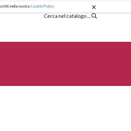
×
critti nella nostra
Cookie Policy.
Cerca nel catalogo ...