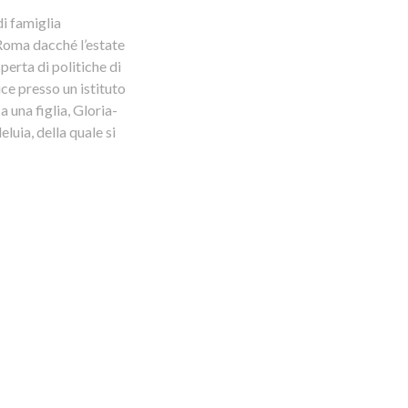
i famiglia
 Roma dacché l’estate
erta di politiche di
ice presso un istituto
a una figlia, Gloria-
uia, della quale si