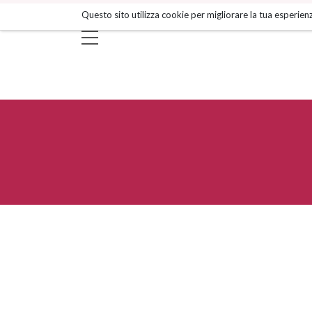
Salta
Questo sito utilizza cookie per migliorare la tua esperienz
ai
contenuti.
|
Salta
alla
navigazione