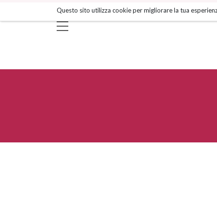
Salta
Questo sito utilizza cookie per migliorare la tua esperienz
ai
contenuti.
|
Salta
alla
navigazione