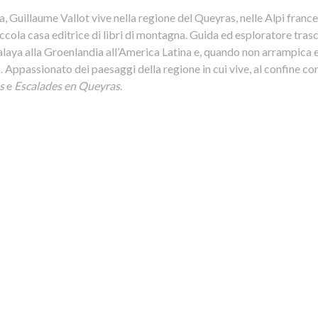
ta, Guillaume Vallot vive nella regione del Queyras, nelle Alpi france
ccola casa editrice di libri di montagna. Guida ed esploratore tras
laya alla Groenlandia all’America Latina e, quando non arrampica e
. Appassionato dei paesaggi della regione in cui vive, al confine con l
s
e
Escalades en Queyras
.