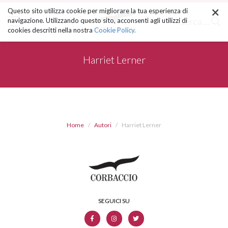
×
Salta
Questo sito utilizza cookie per migliorare la tua esperienza di
ai
Cerca ...
navigazione. Utilizzando questo sito, acconsenti agli utilizzi di
contenuti.
cookies descritti nella nostra
Cookie Policy.
|
Salta
alla
Harriet Lerner
navigazione
Home
Autori
Harriet Lerner