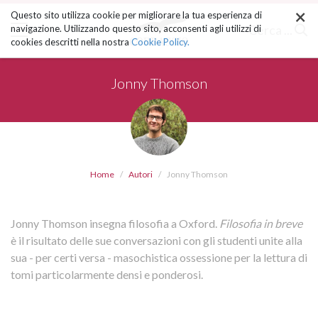
×
Salta
Questo sito utilizza cookie per migliorare la tua esperienza di
ai
Cerca ...
navigazione. Utilizzando questo sito, acconsenti agli utilizzi di
contenuti.
cookies descritti nella nostra
Cookie Policy.
|
Salta
alla
Jonny Thomson
navigazione
Home
Autori
Jonny Thomson
Jonny Thomson insegna filosofia a Oxford.
Filosofia in breve
è il risultato delle sue conversazioni con gli studenti unite alla
sua - per certi versa - masochistica ossessione per la lettura di
tomi particolarmente densi e ponderosi.