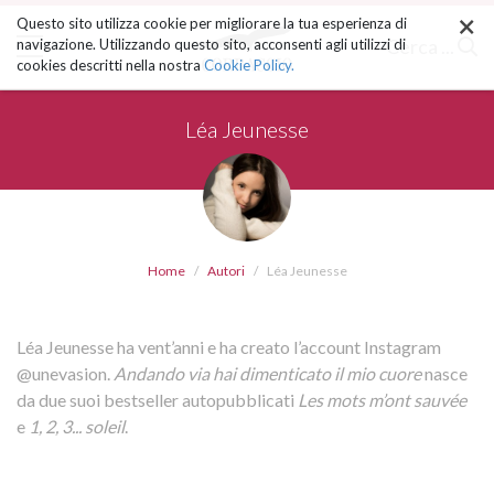
×
Salta
Questo sito utilizza cookie per migliorare la tua esperienza di
ai
Cerca ...
navigazione. Utilizzando questo sito, acconsenti agli utilizzi di
contenuti.
cookies descritti nella nostra
Cookie Policy.
|
Salta
alla
Léa Jeunesse
navigazione
Home
Autori
Léa Jeunesse
Léa Jeunesse ha vent’anni e ha creato l’account Instagram
@unevasion.
Andando via hai dimenticato il mio cuore
nasce
da due suoi bestseller autopubblicati
Les mots m’ont sauvée
e
1, 2, 3... soleil
.