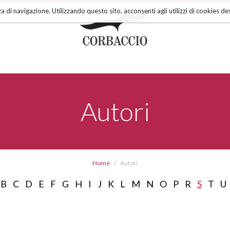
a di navigazione. Utilizzando questo sito, acconsenti agli utilizzi di cookies des
Autori
Home
Autori
B
C
D
E
F
G
H
I
J
K
L
M
N
O
P
R
S
T
U