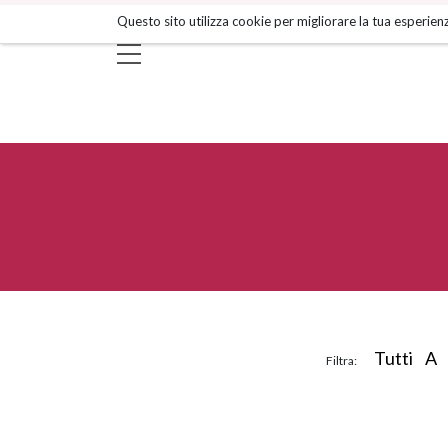
Salta
Questo sito utilizza cookie per migliorare la tua esperienz
ai
contenuti.
|
Salta
alla
navigazione
Tutti
A
Filtra: