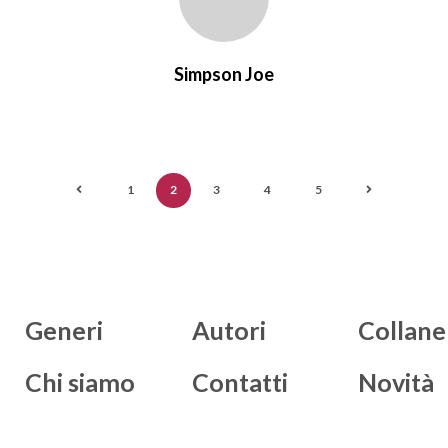
Simpson Joe
1
2
3
4
5
Generi
Autori
Collane
Chi siamo
Contatti
Novità