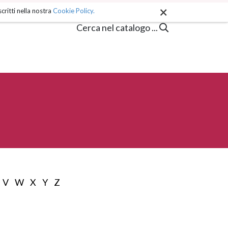
×
critti nella nostra
Cookie Policy.
Cerca nel catalogo ...
V
W
X
Y
Z