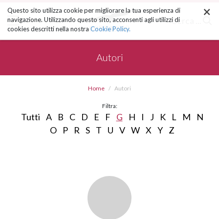
×
Salta
Questo sito utilizza cookie per migliorare la tua esperienza di
ai
Cerca ...
navigazione. Utilizzando questo sito, acconsenti agli utilizzi di
contenuti.
cookies descritti nella nostra
Cookie Policy.
|
Salta
alla
Autori
navigazione
Home
Autori
Filtra:
Tutti
A
B
C
D
E
F
G
H
I
J
K
L
M
N
O
P
R
S
T
U
V
W
X
Y
Z