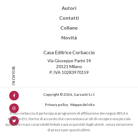
Autori
Contatti
Collane
Novità
Casa Editrice Corbaccio
Via Giuseppe Parini 14
20121 Milano
P. IVA 10283970159
Copyright © 2026, Garzanti S.r.l.
Privacy policy
Mappa del sito
Il sito corbaccio.it partecipa ai programmi di affiliazione dei negozi IBS.it e
Amazon EU, forme di accordo che consentono ai siti di recepire una piccola
quota dei ricavi sui prodotti linkati e poi acquistati dagli utenti, senza variazione
di prezzo per questi ultimi.