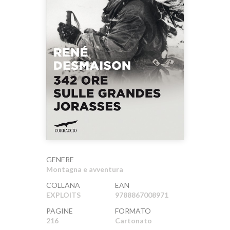
GENERE
Montagna e avventura
COLLANA
EAN
EXPLOITS
9788867008971
PAGINE
FORMATO
216
Cartonato