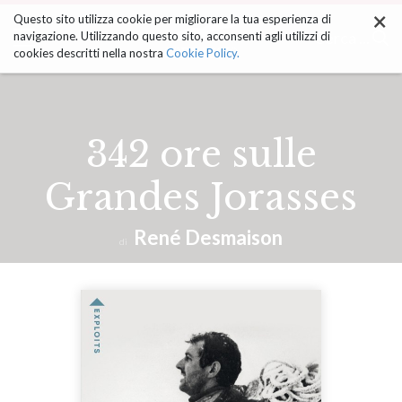
×
Salta
Questo sito utilizza cookie per migliorare la tua esperienza di
ai
Cerca ...
navigazione. Utilizzando questo sito, acconsenti agli utilizzi di
contenuti.
cookies descritti nella nostra
Cookie Policy.
|
Salta
alla
navigazione
342 ore sulle
Grandes Jorasses
René Desmaison
di