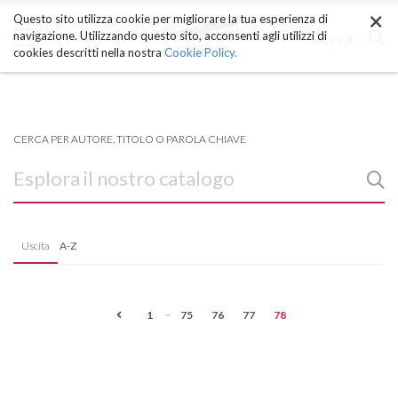
×
Salta
Questo sito utilizza cookie per migliorare la tua esperienza di
ai
Cerca ...
navigazione. Utilizzando questo sito, acconsenti agli utilizzi di
contenuti.
cookies descritti nella nostra
Cookie Policy.
|
Salta
alla
navigazione
CERCA PER AUTORE, TITOLO O PAROLA CHIAVE
Uscita
A-Z
...
1
75
76
77
78