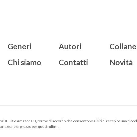
Generi
Autori
Collane
Chi siamo
Contatti
Novità
negozi IBS.it e Amazon EU, forme di accordo che consentono ai siti di recepire una picco
 variazione di prezzo per questi ultimi.