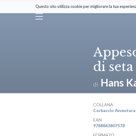
Salta
Questo sito utilizza cookie per migliorare la tua esperienz
ai
contenuti.
|
Salta
alla
navigazione
Appeso
di seta
Hans K
di
COLLANA
Corbaccio Avventura
EAN
9788863807578
FORMATO