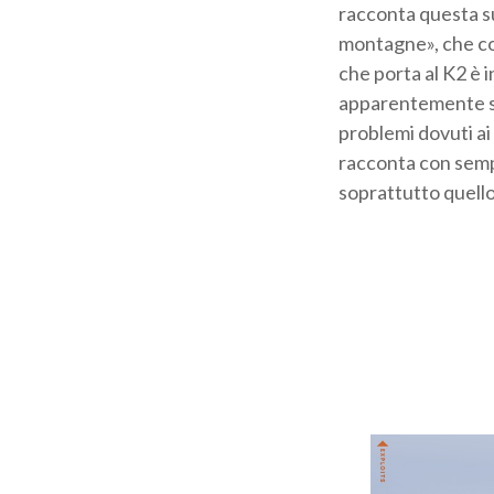
racconta questa sua
montagne», che con
che porta al K2 è i
apparentemente senz
problemi dovuti ai
racconta con sempl
soprattutto quell