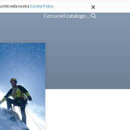
×
critti nella nostra
Cookie Policy.
Cerca nel catalogo ...