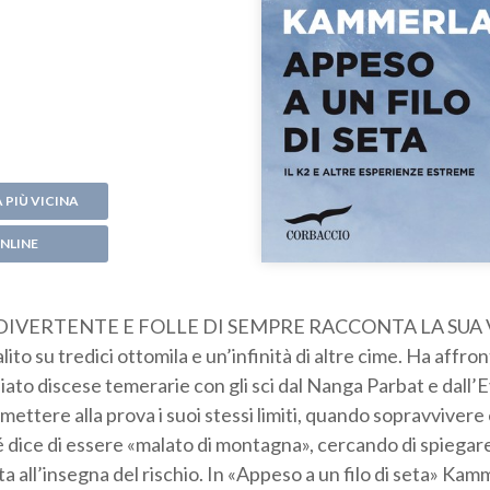
 PIÙ VICINA
NLINE
Ù DIVERTENTE E FOLLE DI SEMPRE RACCONTA LA SUA 
 su tredici ottomila e un’infinità di altre cime. Ha affro
iato discese temerarie con gli sci dal Nanga Parbat e dall’
 mettere alla prova i suoi stessi limiti, quando sopravvivere
é dice di essere «malato di montagna», cercando di spiegare
ta all’insegna del rischio. In «Appeso a un filo di seta» Ka