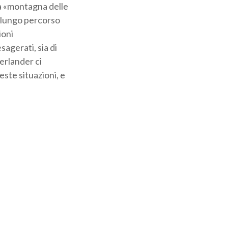
 la «montagna delle
l lungo percorso
ioni
sagerati, sia di
erlander ci
ste situazioni, e