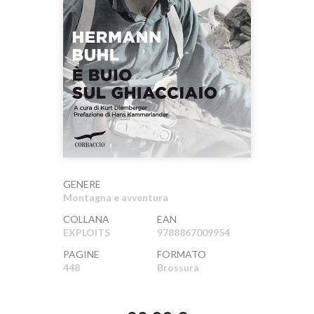
GENERE
Montagna e avventura
COLLANA
EAN
EXPLOITS
9788867009954
PAGINE
FORMATO
448
Brossura