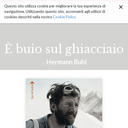
×
Salta
Questo sito utilizza cookie per migliorare la tua esperienza di
ai
Cerca ...
navigazione. Utilizzando questo sito, acconsenti agli utilizzi di
contenuti.
cookies descritti nella nostra
Cookie Policy.
|
Salta
alla
navigazione
È buio sul ghiacciaio
Hermann Buhl
di