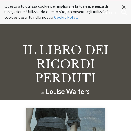
×
Salta
Questo sito utilizza cookie per migliorare la tua esperienza di
ai
Cerca ...
navigazione. Utilizzando questo sito, acconsenti agli utilizzi di
contenuti.
cookies descritti nella nostra
Cookie Policy.
|
Salta
alla
navigazione
IL LIBRO DEI
RICORDI
PERDUTI
Louise Walters
di