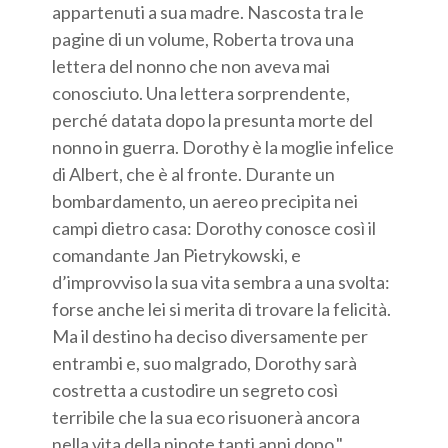
appartenuti a sua madre. Nascosta tra le
pagine di un volume, Roberta trova una
lettera del nonno che non aveva mai
conosciuto. Una lettera sorprendente,
perché datata dopo la presunta morte del
nonno in guerra. Dorothy è la moglie infelice
di Albert, che è al fronte. Durante un
bombardamento, un aereo precipita nei
campi dietro casa: Dorothy conosce così il
comandante Jan Pietrykowski, e
d’improvviso la sua vita sembra a una svolta:
forse anche lei si merita di trovare la felicità.
Ma il destino ha deciso diversamente per
entrambi e, suo malgrado, Dorothy sarà
costretta a custodire un segreto così
terribile che la sua eco risuonerà ancora
nella vita della nipote tanti anni dopo."