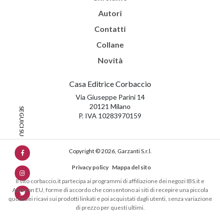
Autori
Contatti
Collane
Novità
Casa Editrice Corbaccio
Via Giuseppe Parini 14
20121 Milano
P. IVA 10283970159
Copyright © 2026, Garzanti S.r.l.
Privacy policy
Mappa del sito
Il sito corbaccio.it partecipa ai programmi di affiliazione dei negozi IBS.it e
Amazon EU, forme di accordo che consentono ai siti di recepire una piccola
quota dei ricavi sui prodotti linkati e poi acquistati dagli utenti, senza variazione
di prezzo per questi ultimi.