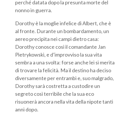
perché datata dopo la presunta morte del
nonno in guerra.
Dorothy è la moglie infelice di Albert, che è
al fronte. Durante un bombardamento, un
aereo precipita nei campi dietro casa:
Dorothy conosce così il comandante Jan
Pietrykowski, e d’improvviso la sua vita
sembra a una svolta: forse anche lei si merita
di trovare la felicità. Ma il destino ha deciso
diversamente per entrambi e, suo malgrado,
Dorothy sarà costretta a custodire un
segreto così terribile che la sua eco
risuonerà ancora nella vita della nipote tanti
anni dopo.