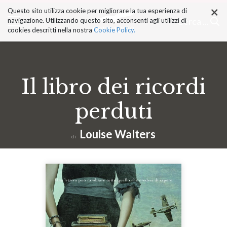
×
Salta
Questo sito utilizza cookie per migliorare la tua esperienza di
ai
Cerca ...
navigazione. Utilizzando questo sito, acconsenti agli utilizzi di
contenuti.
cookies descritti nella nostra
Cookie Policy.
|
Salta
alla
navigazione
Il libro dei ricordi
perduti
Louise Walters
di