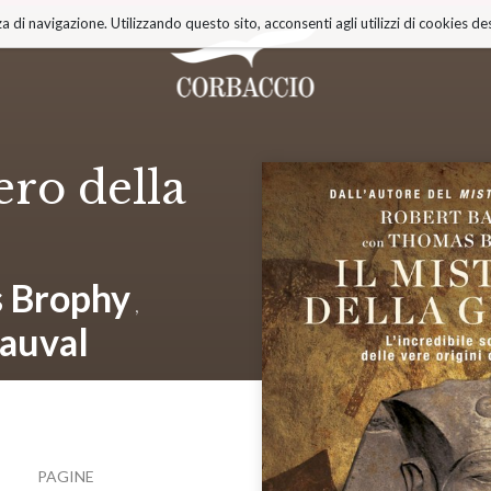
a di navigazione. Utilizzando questo sito, acconsenti agli utilizzi di cookies des
ero della
 Brophy
,
auval
PAGINE