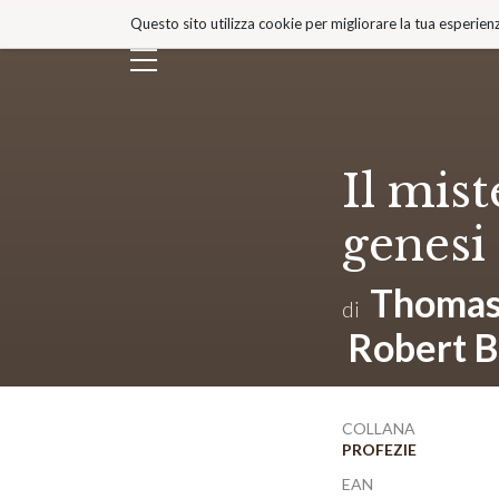
Salta
Questo sito utilizza cookie per migliorare la tua esperienz
ai
contenuti.
|
Salta
alla
navigazione
Il mist
genesi
Thomas
di
Robert B
COLLANA
PROFEZIE
EAN