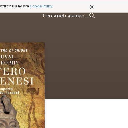
×
critti nella nostra
Cookie Policy.
Cerca nel catalogo ...