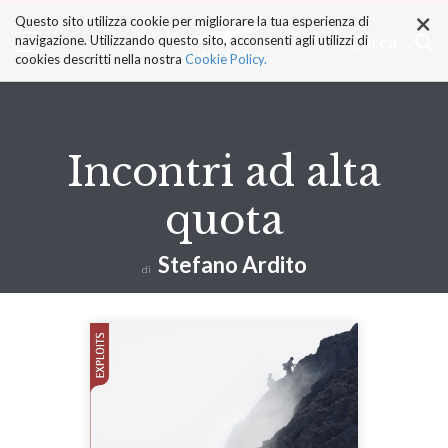
×
Salta
Questo sito utilizza cookie per migliorare la tua esperienza di
ai
Cerca ...
navigazione. Utilizzando questo sito, acconsenti agli utilizzi di
contenuti.
cookies descritti nella nostra
Cookie Policy.
|
Salta
alla
navigazione
Incontri ad alta
quota
Stefano Ardito
di