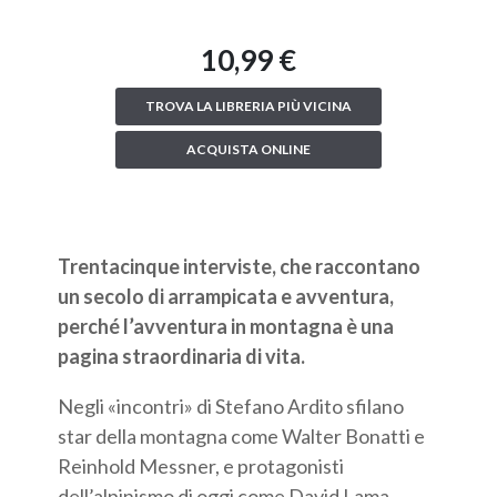
10,99 €
TROVA LA LIBRERIA PIÙ VICINA
ACQUISTA ONLINE
Trentacinque interviste, che raccontano
un secolo di arrampicata e avventura,
p
erché l’avventura in montagna è una
pagina straordinaria di vita.
Negli «incontri» di Stefano Ardito sfilano
star della montagna come Walter Bonatti e
Reinhold Messner, e protagonisti
dell’alpinismo di oggi come David Lama,