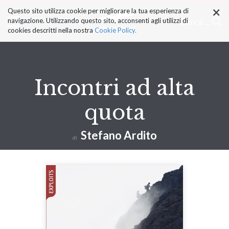
×
Salta
Questo sito utilizza cookie per migliorare la tua esperienza di
ai
Cerca ...
navigazione. Utilizzando questo sito, acconsenti agli utilizzi di
contenuti.
cookies descritti nella nostra
Cookie Policy.
|
Salta
alla
navigazione
Incontri ad alta
quota
Stefano Ardito
di