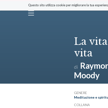
Salta
Questo sito utilizza cookie per migliorare la tua esperienz
ai
contenuti.
|
Salta
alla
navigazione
La vita
vita
Raymond
di
Moody
GENERE
Meditazione e spiritu
COLLANA