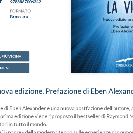
RE
9788867006342
FORMATO
Brossura
 PIÙ VICINA
NLINE
ova edizione. Prefazione di Eben Alexan
 di Eben Alexander e una nuova postfazione dell’autore, a
 prima edizione viene riproposto il bestseller di Raymond
tori in tutto il mondo.
l «padre» della moderna teoria sulle esperienze di premort