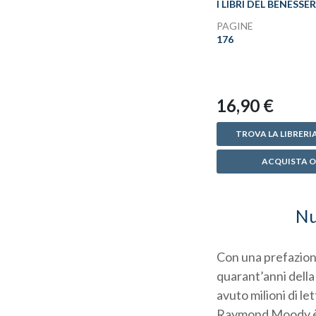
I LIBRI DEL BENESSE
PAGINE
176
16,90 €
TROVA LA LIBRERIA
ACQUISTA O
Nu
Con una prefazione
quarant’anni della
avuto milioni di let
Raymond Moody è i