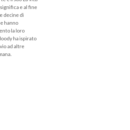
ignifica e al fine
ie decine di
che hanno
ento la loro
Moody ha ispirato
vio ad altre
umana.