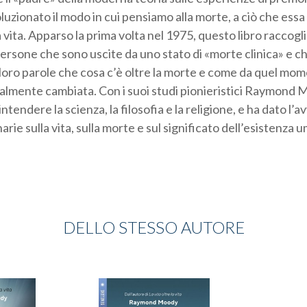
luzionato il modo in cui pensiamo alla morte, a ciò che essa s
 vita. Apparso la prima volta nel 1975, questo libro raccogl
ersone che sono uscite da uno stato di «morte clinica» e 
loro parole che cosa c’è oltre la morte e come da quel mom
ualmente cambiata. Con i suoi studi pionieristici Raymond 
tendere la scienza, la filosofia e la religione, e ha dato l’av
arie sulla vita, sulla morte e sul significato dell’esistenza 
DELLO STESSO AUTORE