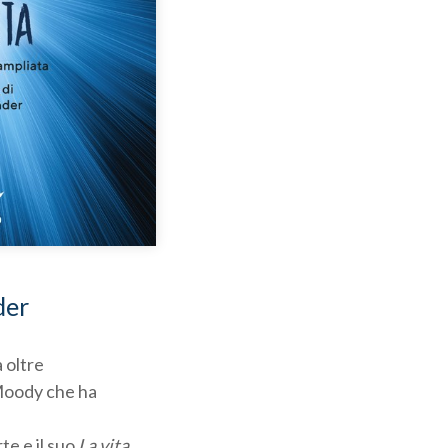
der
 oltre
 Moody che ha
e e il suo
La vita