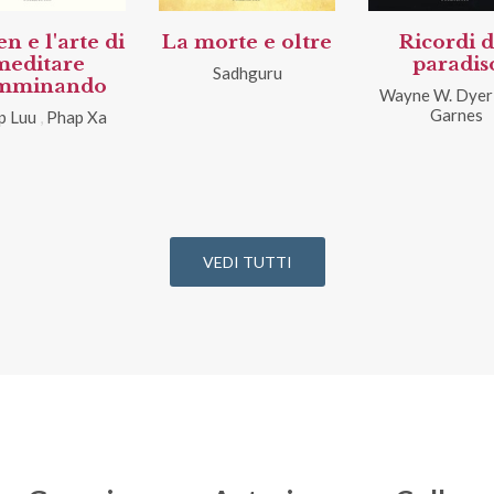
n e l'arte di
La morte e oltre
Ricordi d
meditare
paradis
Sadhguru
mminando
Wayne W. Dyer
Garnes
p Luu
,
Phap Xa
VEDI TUTTI