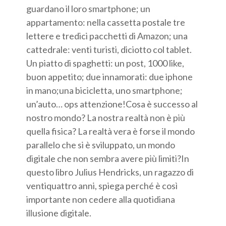
guardano il loro smartphone; un
appartamento: nella cassetta postale tre
lettere e tredici pacchetti di Amazon; una
cattedrale: venti turisti, diciotto col tablet.
Un piatto di spaghetti: un post, 1000 like,
buon appetito; due innamorati: due iphone
in mano;una bicicletta, uno smartphone;
un’auto… ops attenzione!Cosa è successo al
nostro mondo? La nostra realtà non è più
quella fisica? La realtà vera è forse il mondo
parallelo che si è sviluppato, un mondo
digitale che non sembra avere più limiti?In
questo libro Julius Hendricks, un ragazzo di
ventiquattro anni, spiega perché è così
importante non cedere alla quotidiana
illusione digitale.