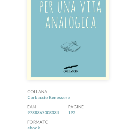
COLLANA
Corbaccio Benessere
EAN
PAGINE
9788867003334
192
FORMATO
ebook