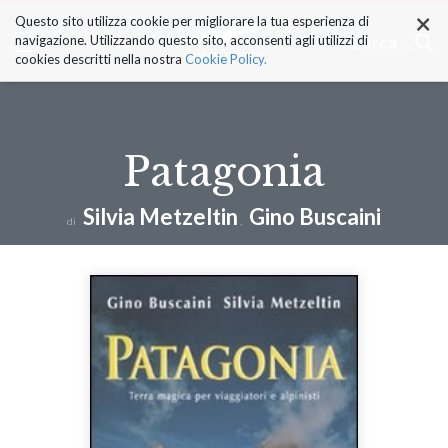
×
Salta
Questo sito utilizza cookie per migliorare la tua esperienza di
ai
Cerca ...
navigazione. Utilizzando questo sito, acconsenti agli utilizzi di
contenuti.
cookies descritti nella nostra
Cookie Policy.
|
Salta
alla
navigazione
Patagonia
Silvia Metzeltin
Gino Buscaini
di
,