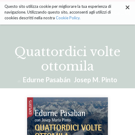
×
Salta
Questo sito utilizza cookie per migliorare la tua esperienza di
ai
Cerca ...
navigazione. Utilizzando questo sito, acconsenti agli utilizzi di
contenuti.
cookies descritti nella nostra
Cookie Policy.
|
Salta
alla
navigazione
Quattordici volte
ottomila
Edurne Pasabán
Josep M. Pinto
di
,