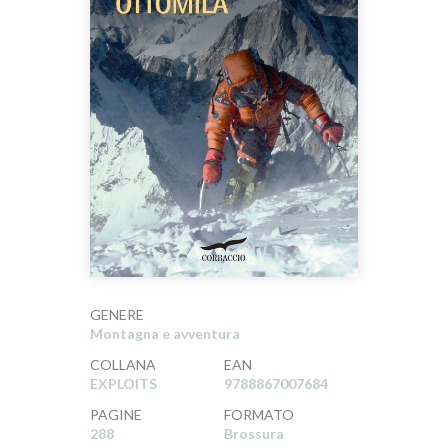
GENERE
Montagna e avventura
COLLANA
EAN
EXPLOITS
9788867007684
PAGINE
FORMATO
288
Brossura