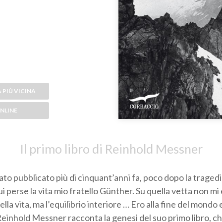
 PIÙ VICINA
NLINE
Il primo libro di Reinhold Messner
tato pubblicato più di cinquant’anni fa, poco dopo la tragedi
i perse la vita mio fratello Günther. Su quella vetta non mi
lla vita, ma l’equilibrio interiore … Ero alla fine del mondo
Reinhold Messner racconta la genesi del suo primo libro, c