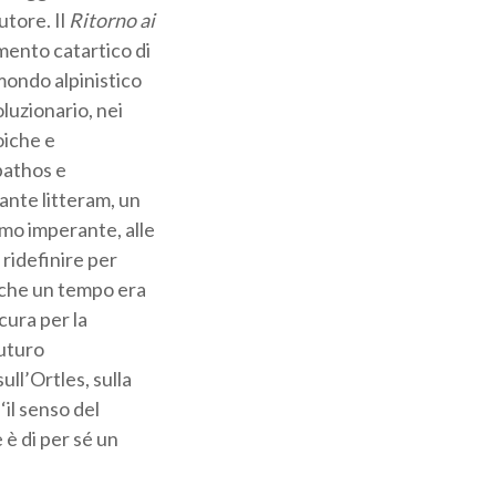
utore. Il
Ritorno ai
mento catartico di
 mondo alpinistico
oluzionario, nei
oiche e
 pathos e
ante litteram, un
ismo imperante, alle
 ridefinire per
 che un tempo era
 cura per la
futuro
ll’Ortles, sulla
‘il senso del
 è di per sé un