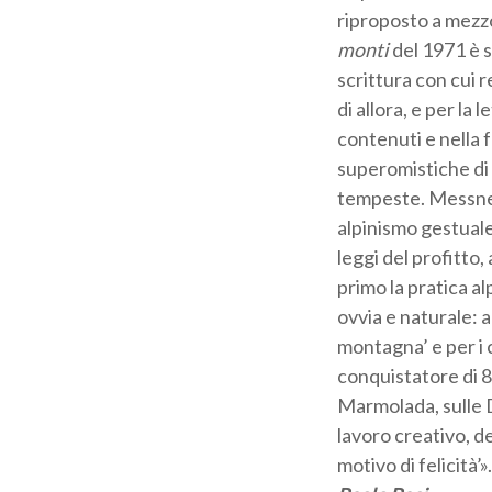
riproposto a mezzo
monti
del 1971 è s
scrittura con cui r
di allora, e per la
contenuti e nella 
superomistiche di
tempeste. Messner
alpinismo gestuale 
leggi del profitto,
primo la pratica 
ovvia e naturale: al
montagna’ e per i 
conquistatore di 8
Marmolada, sulle D
lavoro creativo, d
motivo di felicità’».