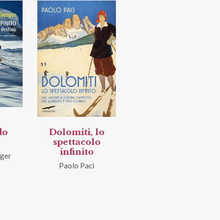
do
Dolomiti, lo
o
spettacolo
infinito
ger
Paolo Paci