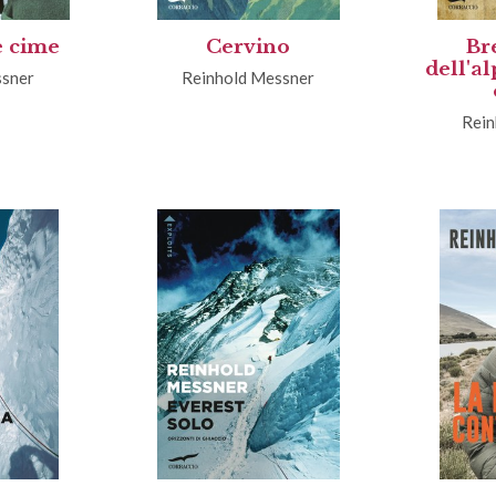
e cime
Cervino
Br
dell'a
ssner
Reinhold Messner
Rein