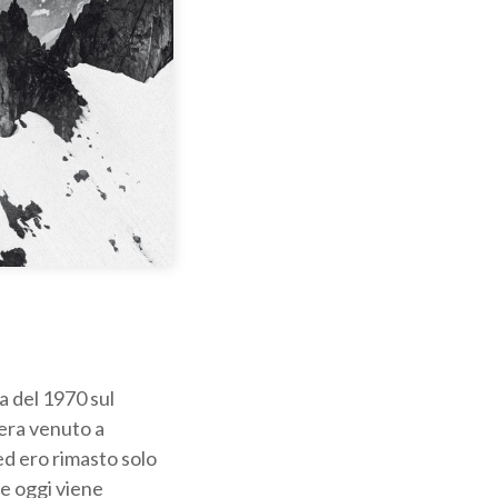
a del 1970 sul
 era venuto a
 ed ero rimasto solo
he oggi viene