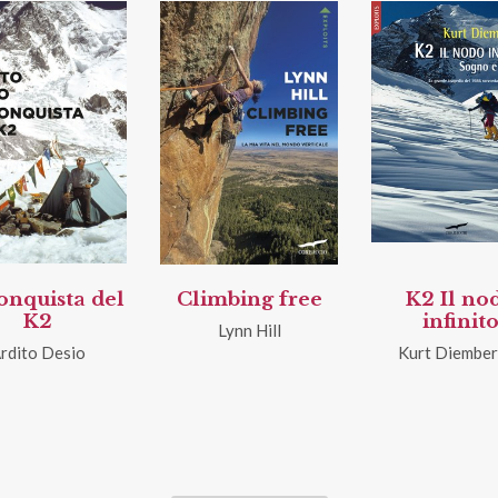
onquista del
Climbing free
K2 Il no
K2
infinit
Lynn Hill
rdito Desio
Kurt Diember