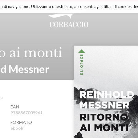
a di navigazione. Utilizzando questo sito, acconsenti agli utilizzi di cookies des
o ai monti
ld Messner
ra
EAN
9788867009961
FORMATO
ebook