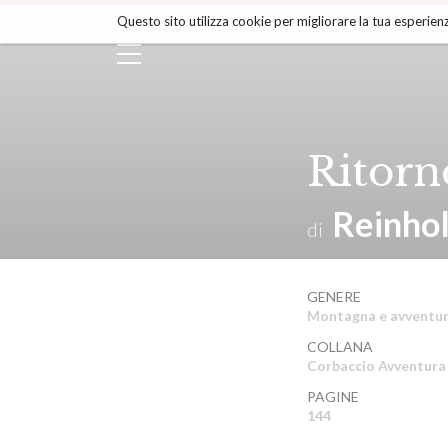
Salta
Questo sito utilizza cookie per migliorare la tua esperienz
ai
contenuti.
|
Salta
alla
navigazione
Ritorn
Reinho
di
GENERE
Montagna e avventu
COLLANA
Corbaccio Avventura
PAGINE
144