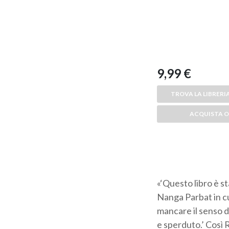
9,99 €
TROVA LA LIBRERIA
ACQUISTA O
«‘Questo libro è s
Nanga Parbat in cu
mancare il senso de
e sperduto.’ Così 