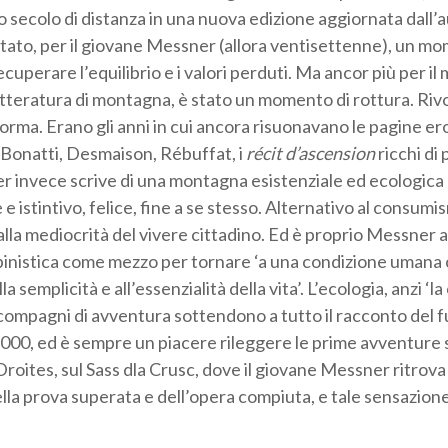
 secolo di distanza in una nuova edizione aggiornata dall’a
tato, per il giovane Messner (allora ventisettenne), un mo
ecuperare l’equilibrio e i valori perduti. Ma ancor più per il
 letteratura di montagna, è stato un momento di rottura. Riv
forma. Erano gli anni in cui ancora risuonavano le pagine er
 Bonatti, Desmaison, Rébuffat, i
récit d’ascension
ricchi di
 invece scrive di una montagna esistenziale ed ecologica 
e istintivo, felice, fine a se stesso. Alternativo al consum
 alla mediocrità del vivere cittadino. Ed è proprio Messner a
alpinistica come mezzo per tornare ‘a una condizione umana
la semplicità e all’essenzialità della vita’. L’ecologia, anzi ‘la
compagni di avventura sottendono a tutto il racconto del 
000, ed è sempre un piacere rileggere le prime avventure su
roites, sul Sass dla Crusc, dove il giovane Messner ritrova 
ella prova superata e dell’opera compiuta, e tale sensazione