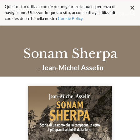
×
Salta
Questo sito utilizza cookie per migliorare la tua esperienza di
ai
Cerca ...
navigazione. Utilizzando questo sito, acconsenti agli utilizzi di
contenuti.
cookies descritti nella nostra
Cookie Policy.
|
Salta
alla
navigazione
Sonam Sherpa
Jean-Michel Asselin
di