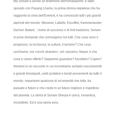
Ma Sonam è anche un testimone dell'himalaysmo: è stato
sposato con Pasang Lhamu, la prima donna nepalese che ha
raggiunto la cima dell'Everest, e ha conosciuto tutti i più grandi
alpinisti del mondo: Messner, Lafaille, Escoffier, Kammerlander,
Dacher, Batard... Uomo di successo e di forti tradizioni, Sonam
si pone domande che coinvolgono noi tutti. Che cosa sono il
progresso, la ricchezza, la cultura, il turismo? Che cosa
cerchiamo, noi «ricchi stranieri», nel «povero» Nepal, e che
cosa ci viene offerto? Sappiamo guardare? Ascoltare? Capire?
Immersi in un racconto in cui incontriamo semplici escursionisti
e grandi himalaysti, umili portatori e turisti provenienti da tutto il
mondo, impariamo qualcosa di un'umanità che lotta, fra
passato e futuro e che crede in un futuro migliore e rispettoso
del pianeta. La storia di Sonam Sherpa è unica, romantica,
incredibile. Ed è una storia vera.