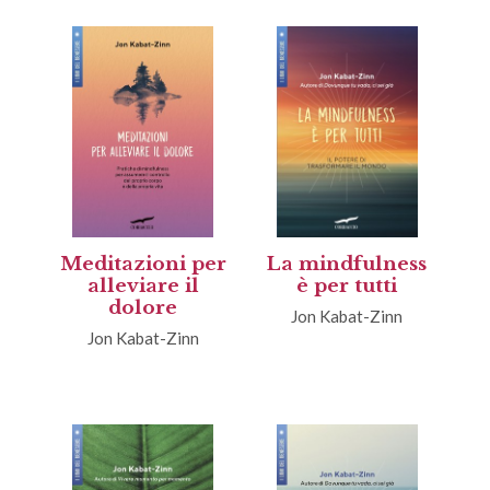
Meditazioni per
La mindfulness
alleviare il
è per tutti
dolore
Jon Kabat-Zinn
Jon Kabat-Zinn