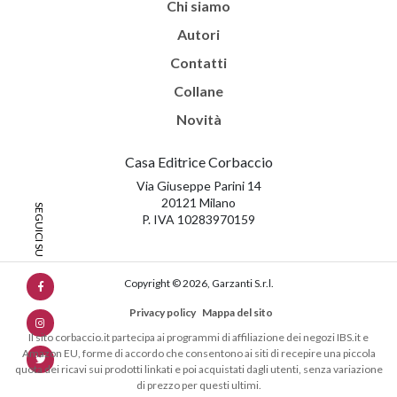
Chi siamo
Autori
Contatti
Collane
Novità
Casa Editrice Corbaccio
Via Giuseppe Parini 14
20121 Milano
P. IVA 10283970159
Copyright © 2026, Garzanti S.r.l.
Privacy policy
Mappa del sito
Il sito corbaccio.it partecipa ai programmi di affiliazione dei negozi IBS.it e
Amazon EU, forme di accordo che consentono ai siti di recepire una piccola
quota dei ricavi sui prodotti linkati e poi acquistati dagli utenti, senza variazione
di prezzo per questi ultimi.