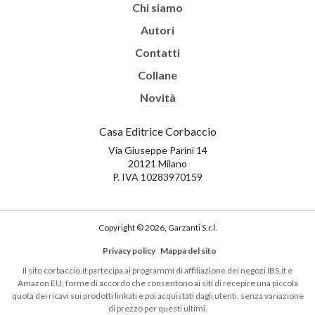
Chi siamo
Autori
Contatti
Collane
Novità
Casa Editrice Corbaccio
Via Giuseppe Parini 14
20121 Milano
P. IVA 10283970159
Copyright © 2026, Garzanti S.r.l.
Privacy policy
Mappa del sito
Il sito corbaccio.it partecipa ai programmi di affiliazione dei negozi IBS.it e
Amazon EU, forme di accordo che consentono ai siti di recepire una piccola
quota dei ricavi sui prodotti linkati e poi acquistati dagli utenti, senza variazione
di prezzo per questi ultimi.