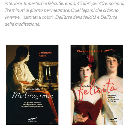
interiore
,
Imperfetti e felici
,
Serenità
,
40 libri per 40 emozioni
,
Tre minuti al giorno per meditare
,
Quei legami che ci fanno
vivere
e, illustrati a colori,
Dell’arte della felicità
e
Dell’arte
della meditazione
.