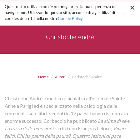
×
Salta
Questo sito utilizza cookie per migliorare la tua esperienza di
ai
Cerca ...
navigazione. Utilizzando questo sito, acconsenti agli utilizzi di
contenuti.
cookies descritti nella nostra
Cookie Policy.
|
Salta
alla
Christophe André
navigazione
Home
Autori
Christophe André
Christophe André è medico psichiatra all’ospedale Sainte-
Anne a Parigi ed è specializzato nella psicologia delle
emozioni. I suoi libri, venduti in 17 paesi, hanno riscontrato
enorme successo; Corbaccio ha pubblicato
La stima di sé
e
La forza delle emozioni
, scritti con François Lelord;
Vivere
felici
,
Chi ha paura della paura?
,
Quattro lezioni di pace