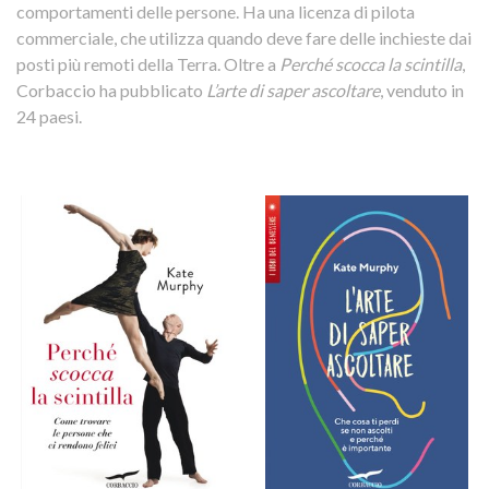
comportamenti delle persone. Ha una licenza di pilota
commerciale, che utilizza quando deve fare delle inchieste dai
posti più remoti della Terra. Oltre a
Perché scocca la scintilla
,
Corbaccio ha pubblicato
L’arte di
saper
ascoltare
, venduto in
24 paesi.