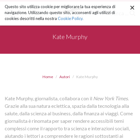
×
Salta
Questo sito utilizza cookie per migliorare la tua esperienza di
ai
Cerca ...
navigazione. Utilizzando questo sito, acconsenti agli utilizzi di
contenuti.
cookies descritti nella nostra
Cookie Policy.
|
Salta
alla
Kate Murphy
navigazione
Home
Autori
Kate Murphy
Kate Murphy, giornalista, collabora con il
New York Times
.
Grazie alla sua natura eclettica, spazia dalla tecnologia alla
salute, dalla scienza al business, dalla finanza ai viaggi. Come
giornalista è rinomata per saper rendere accessibili temi
complessi come il rapporto tra scienza e interazioni sociali,
aiutando i lettori a comprendere le ragioni sottostanti ai