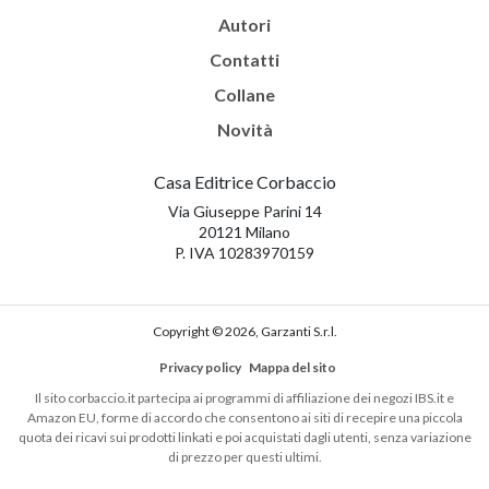
Autori
Contatti
Collane
Novità
Casa Editrice Corbaccio
Via Giuseppe Parini 14
20121 Milano
P. IVA 10283970159
Copyright © 2026, Garzanti S.r.l.
Privacy policy
Mappa del sito
Il sito corbaccio.it partecipa ai programmi di affiliazione dei negozi IBS.it e
Amazon EU, forme di accordo che consentono ai siti di recepire una piccola
quota dei ricavi sui prodotti linkati e poi acquistati dagli utenti, senza variazione
di prezzo per questi ultimi.