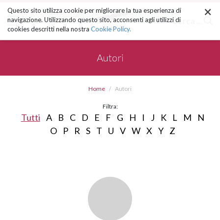
×
Salta
Questo sito utilizza cookie per migliorare la tua esperienza di
ai
Cerca ...
navigazione. Utilizzando questo sito, acconsenti agli utilizzi di
contenuti.
cookies descritti nella nostra
Cookie Policy.
|
Salta
alla
Autori
navigazione
Home
Autori
Filtra:
Tutti
A
B
C
D
E
F
G
H
I
J
K
L
M
N
O
P
R
S
T
U
V
W
X
Y
Z