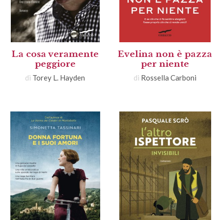
La cosa veramente
Evelina non è pazza
peggiore
per niente
di
Torey L. Hayden
di
Rossella Carboni