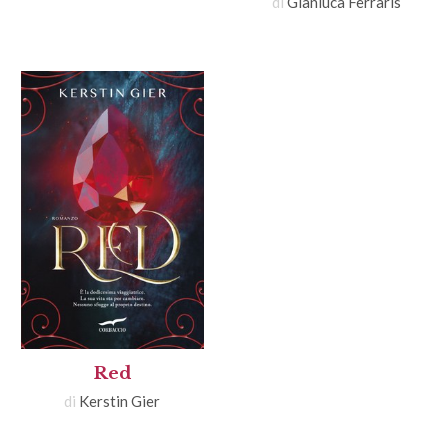
di
Gianluca Ferraris
Red
di
Kerstin Gier