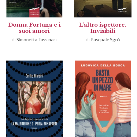
Donna Fortuna e i
L'altro ispettore.
suoi amori
Invisibili
di
Simonetta Tassinari
di
Pasquale Sgrò