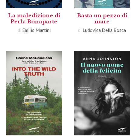
La maledizione di
Basta un pezzo di
Perla Bonaparte
mare
di
Emilio Martini
di
Ludovica Della Bosca