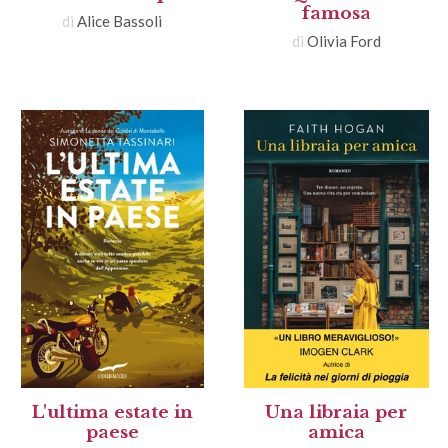
famosa
di
Alice Bassoli
di
Olivia Ford
L'ultima estate in
Una libraia per
paese
amica