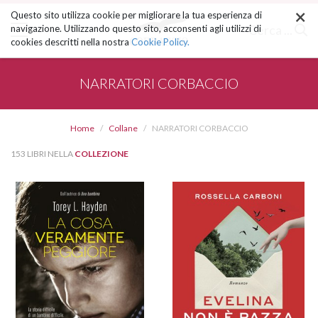
×
Salta
Questo sito utilizza cookie per migliorare la tua esperienza di
ai
Cerca ...
navigazione. Utilizzando questo sito, acconsenti agli utilizzi di
contenuti.
cookies descritti nella nostra
Cookie Policy.
|
Salta
alla
NARRATORI CORBACCIO
navigazione
Home
Collane
NARRATORI CORBACCIO
153 LIBRI NELLA
COLLEZIONE