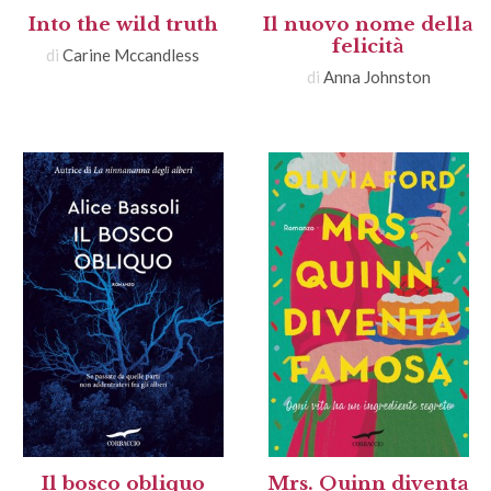
Into the wild truth
Il nuovo nome della
felicità
di
Carine Mccandless
di
Anna Johnston
Il bosco obliquo
Mrs. Quinn diventa