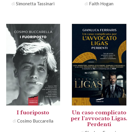
di
Simonetta Tassinari
di
Faith Hogan
I fuoriposto
Un caso complicato
per l'avvocato Ligas.
di
Cosimo Buccarella
Perdenti