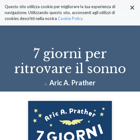
×
Salta
Questo sito utilizza cookie per migliorare la tua esperienza di
ai
Cerca ...
navigazione. Utilizzando questo sito, acconsenti agli utilizzi di
contenuti.
cookies descritti nella nostra
Cookie Policy.
|
Salta
alla
navigazione
7 giorni per
ritrovare il sonno
Aric A. Prather
di