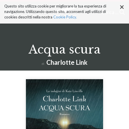
×
Salta
Questo sito utilizza cookie per migliorare la tua esperienza di
ai
Cerca ...
navigazione. Utilizzando questo sito, acconsenti agli utilizzi di
contenuti.
cookies descritti nella nostra
Cookie Policy.
|
Salta
alla
navigazione
Acqua scura
Charlotte Link
di