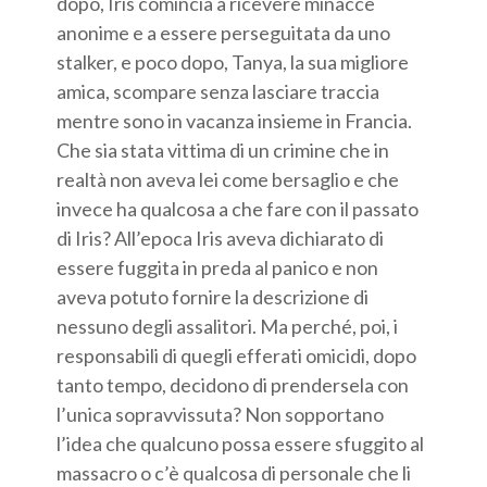
dopo, Iris comincia a ricevere minacce
anonime e a essere perseguitata da uno
stalker, e poco dopo, Tanya, la sua migliore
amica, scompare senza lasciare traccia
mentre sono in vacanza insieme in Francia.
Che sia stata vittima di un crimine che in
realtà non aveva lei come bersaglio e che
invece ha qualcosa a che fare con il passato
di Iris? All’epoca Iris aveva dichiarato di
essere fuggita in preda al panico e non
aveva potuto fornire la descrizione di
nessuno degli assalitori. Ma perché, poi, i
responsabili di quegli efferati omicidi, dopo
tanto tempo, decidono di prendersela con
l’unica sopravvissuta? Non sopportano
l’idea che qualcuno possa essere sfuggito al
massacro o c’è qualcosa di personale che li