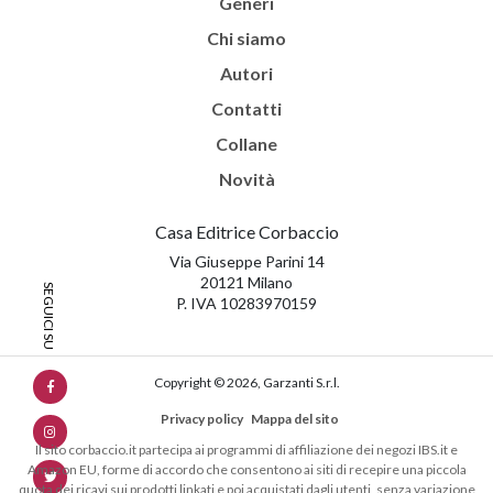
Generi
Chi siamo
Autori
Contatti
Collane
Novità
Casa Editrice Corbaccio
Via Giuseppe Parini 14
20121 Milano
P. IVA 10283970159
Copyright © 2026, Garzanti S.r.l.
Privacy policy
Mappa del sito
Il sito corbaccio.it partecipa ai programmi di affiliazione dei negozi IBS.it e
Amazon EU, forme di accordo che consentono ai siti di recepire una piccola
quota dei ricavi sui prodotti linkati e poi acquistati dagli utenti, senza variazione