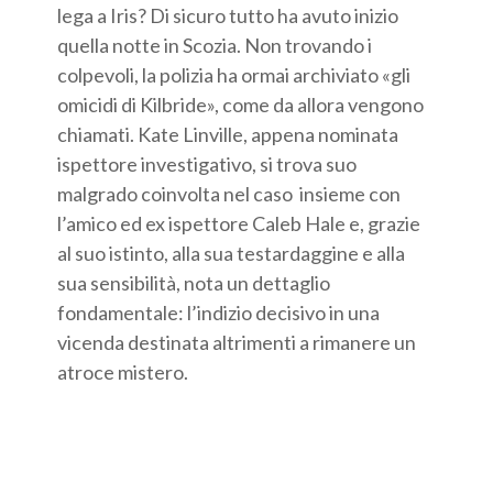
lega a Iris? Di sicuro tutto ha avuto inizio
quella notte in Scozia. Non trovando i
colpevoli, la polizia ha ormai archiviato «gli
omicidi di Kilbride», come da allora vengono
chiamati. Kate Linville, appena nominata
ispettore investigativo, si trova suo
malgrado coinvolta nel caso insieme con
l’amico ed ex ispettore Caleb Hale e, grazie
al suo istinto, alla sua testardaggine e alla
sua sensibilità, nota un dettaglio
fondamentale: l’indizio decisivo in una
vicenda destinata altrimenti a rimanere un
atroce mistero.