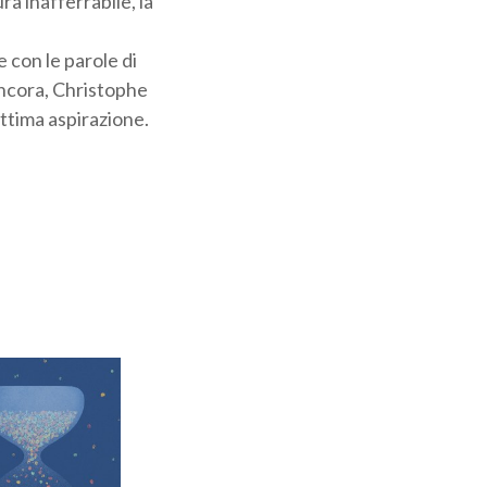
ra inafferrabile, la
e con le parole di
 ancora, Christophe
ttima aspirazione.