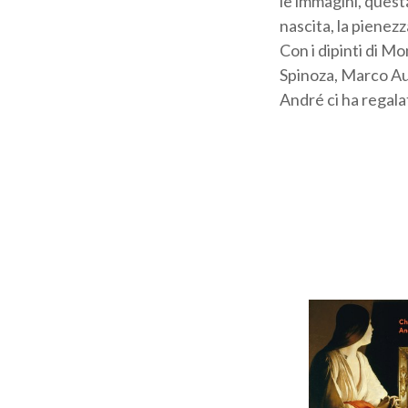
le immagini, questa
nascita, la pienezza
Con i dipinti di Mo
Spinoza, Marco Aur
André ci ha regala