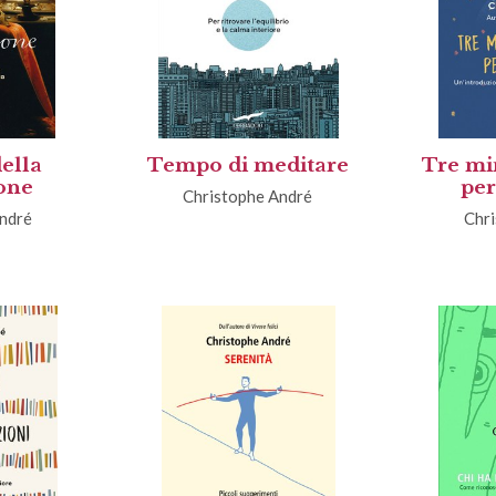
della
Tempo di meditare
Tre mi
one
per
Christophe André
ndré
Chr