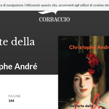
a di navigazione. Utilizzando questo sito, acconsenti agli utilizzi di cookies des
te della
ophe André
PAGINE
184