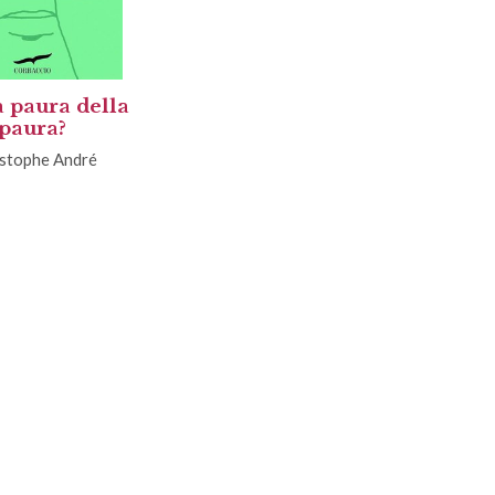
a paura della
paura?
istophe André