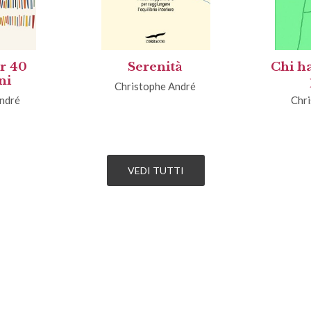
er 40
Serenità
Chi h
ni
Christophe André
ndré
Chr
VEDI TUTTI