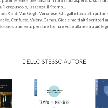
 potente emozione umana in tutti i suoi aspetti: la sua natu
, il crepuscolo, l'assenza, il ritorno...
net, Klimt, Van Gogh, Veronese, Chagall e tanti altri pittori 
elio, Confucio, Valery, Camus, Gide e molti altri scrittori
to uno strumento per dare forma e voce alla nostra più legi
DELLO STESSO AUTORE