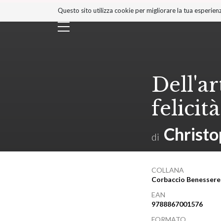
Salta
Questo sito utilizza cookie per migliorare la tua esperienz
ai
contenuti.
|
Salta
alla
navigazione
Dell'ar
felicità
Christ
di
COLLANA
Corbaccio Benessere
EAN
9788867001576
FORMATO