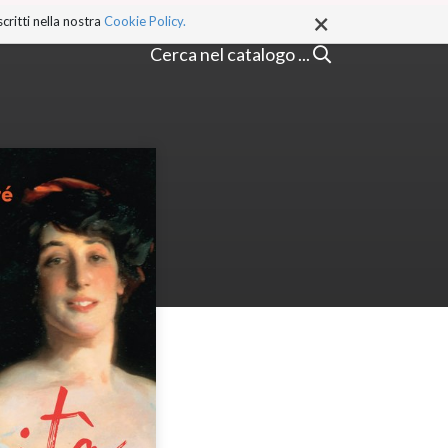
×
critti nella nostra
Cookie Policy.
Cerca nel catalogo ...