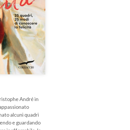
hristophe André in
 appassionato
nato alcuni quadri
ggendo e guardando