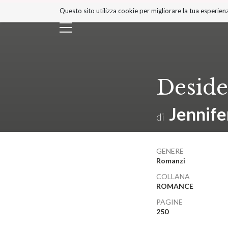
Salta
Questo sito utilizza cookie per migliorare la tua esperienz
ai
contenuti.
|
Salta
alla
navigazione
Deside
Jennife
di
GENERE
Romanzi
COLLANA
ROMANCE
PAGINE
250