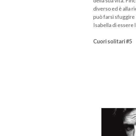
della sua vita. Fi
diverso ed è alla 
può farsi sfuggire
Isabella di essere 
Cuori solitari #5