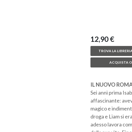
12,90 €
TROVA LA LIBRERIA
ACQUISTA O
IL NUOVO ROMA
Sei anni prima Isa
affascinante: avev
magico e indimentic
droga e Liam si era
adesso lavora come