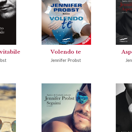
vitabile
Volendo te
Asp
obst
Jennifer Probst
Jen