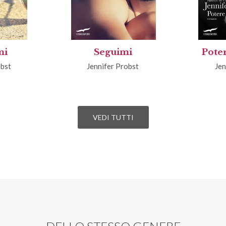
mi
Seguimi
Pote
obst
Jennifer Probst
Jen
VEDI TUTTI