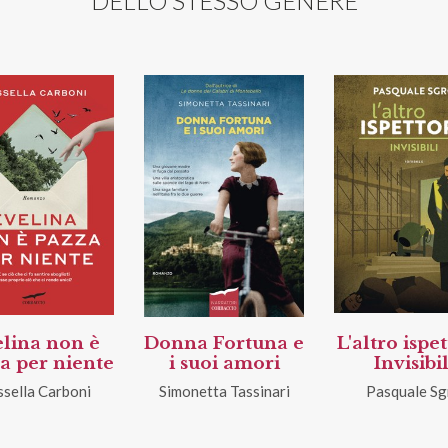
DELLO STESSO GENERE
lina non è
Donna Fortuna e
L'altro ispe
a per niente
i suoi amori
Invisibil
sella Carboni
Simonetta Tassinari
Pasquale Sg