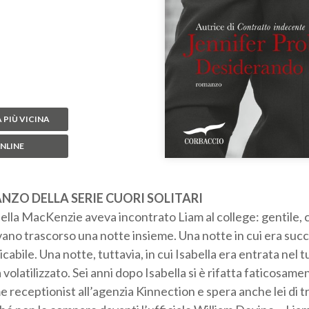
 PIÙ VICINA
NLINE
NZO DELLA SERIE
CUORI SOLITARI
bella MacKenzie aveva incontrato Liam al college: gentile
ano trascorso una notte insieme. Una notte in cui era suc
abile. Una notte, tuttavia, in cui Isabella era entrata nel t
 volatilizzato. Sei anni dopo Isabella si è rifatta faticosame
 receptionist all’agenzia Kinnection e spera anche lei di t