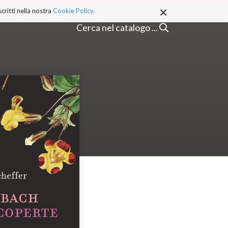
×
critti nella nostra
Cookie Policy.
Cerca nel catalogo ...