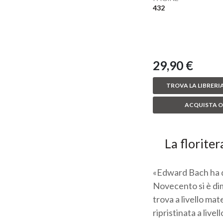
432
29,90 €
TROVA LA LIBRERIA
ACQUISTA O
La florite
«Edward Bach ha def
Novecento si è dim
trova a livello mat
ripristinata a live