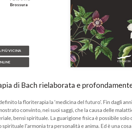
Brossura
 PIÙ VICINA
NLINE
rapia di Bach rielaborata e profondament
inito la floriterapia la ‘medicina del futuro’. Fin dagli ann
ostrato convinto, nei suoi saggi, che la causa delle malattie
eriale, bensì spirituale. La guarigione fisica è possibile sol
llo spirituale l’armonia tra personalità e anima. Ed è una co