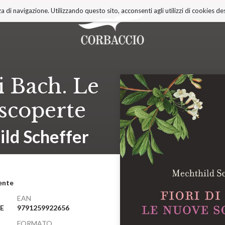
a di navigazione. Utilizzando questo sito, acconsenti agli utilizzi di cookies des
i Bach. Le
scoperte
ld Scheffer
ente
EAN
RE
9791259922656
FORMATO