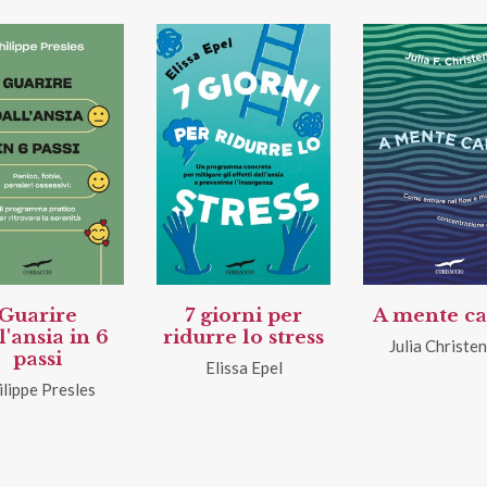
Guarire
7 giorni per
A mente c
l'ansia in 6
ridurre lo stress
Julia Christe
passi
Elissa Epel
ilippe Presles