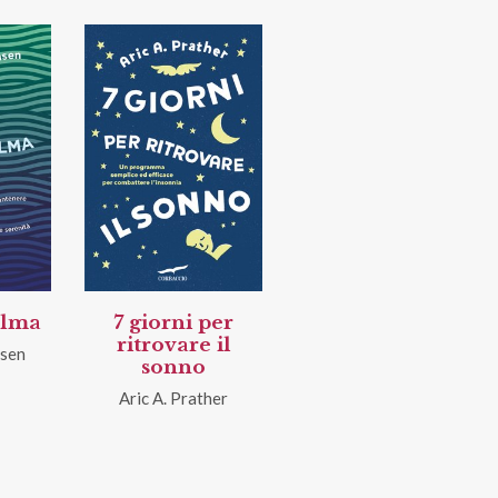
alma
7 giorni per
ritrovare il
nsen
sonno
Aric A. Prather