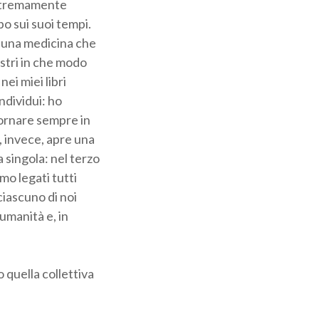
 estremamente
o sui suoi tempi.
 una medicina che
ostri in che modo
ei miei libri
ndividui: ho
tornare sempre in
, invece, apre una
 singola: nel terzo
mo legati tutti
ciascuno di noi
’umanità e, in
quella collettiva