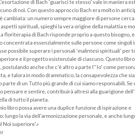
 L’esortazione di Bach ‘guarisci te stesso’ vale in maniera
cuno di noi. Con questo approccio Bach era molto in anticip
e è cambiata: un numero sempre maggiore di persone cerca
petti spirituali, spieghi la vera origine della malattia e m
La floriterapia di Bach risponde proprio a questo bisogno, e n
o concentrata essenzialmente sulle persone come singoli i
e possibile superare i personali ‘malintesi spirituali’ per 
uperiore e il progetto esistenziale di ciascuno. Questo libro
 postulando anche che c’è altro a parte l’‘Io’ come persona
uta, e talora in modo drammatico, la consapevolezza che sia
 parte di un Tutto più grande di cui siamo responsabili. Se 
o pensare e sentire, contribuirà altresì alla guarigione dell
ella di tutto il pianeta.
mio libro possa avere una duplice funzione di ispirazione e
lungo la via dell’armonizzazione personale, e anche lungo 
al Noi superiore’.»
er