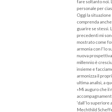
fare soltanto noi.
personale per cias
Oggi la situazion
comprenda anche as
guarire se stessi. 
precedenti mi son
mostrato come foss
armonia con l’Io s
nuova prospettiva,
millennio è cresci
insieme e facciamo
armonizza il propri
ultima analisi, a qu
«Mi auguro che il 
accompagnamento: 
‘dall’Io superiore 
Mechthild Scheff