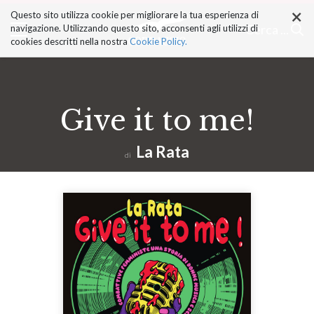
×
Salta
Questo sito utilizza cookie per migliorare la tua esperienza di
ai
Cerca ...
navigazione. Utilizzando questo sito, acconsenti agli utilizzi di
contenuti.
cookies descritti nella nostra
Cookie Policy.
|
Salta
alla
navigazione
Give it to me!
La Rata
di