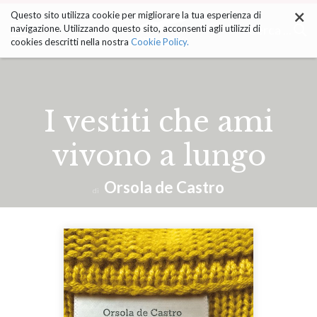
×
Salta
Questo sito utilizza cookie per migliorare la tua esperienza di
ai
Cerca ...
navigazione. Utilizzando questo sito, acconsenti agli utilizzi di
contenuti.
cookies descritti nella nostra
Cookie Policy.
|
Salta
alla
navigazione
I vestiti che ami
vivono a lungo
Orsola de Castro
di