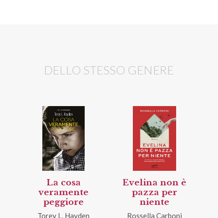
DELLO STESSO GENERE
La cosa
Evelina non è
veramente
pazza per
peggiore
niente
Torey L. Hayden
Rossella Carboni