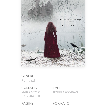
GENERE
Romanzi
COLLANA
EAN
NARRATORI
9788867004560
CORBACCIO
PAGINE
FORMATO