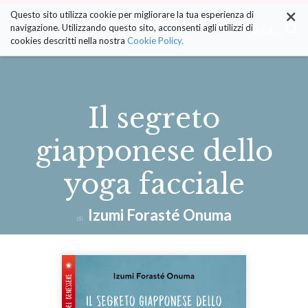
×
Salta
Questo sito utilizza cookie per migliorare la tua esperienza di
ai
Cerca ...
navigazione. Utilizzando questo sito, acconsenti agli utilizzi di
contenuti.
cookies descritti nella nostra
Cookie Policy.
|
Salta
alla
navigazione
Il segreto
giapponese dello
yoga facciale
Izumi Forasté Onuma
di