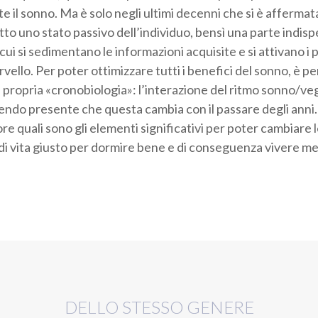
e il sonno. Ma è solo negli ultimi decenni che si è affermata 
tto uno stato passivo dell’individuo, bensì una parte indisp
 cui si sedimentano le informazioni acquisite e si attivano i 
ervello. Per poter ottimizzare tutti i benefici del sonno, è
propria «cronobiologia»: l’interazione del ritmo sonno/vegli
enendo presente che questa cambia con il passare degli anni
re quali sono gli elementi significativi per poter cambiare 
e di vita giusto per dormire bene e di conseguenza vivere me
DELLO STESSO GENERE