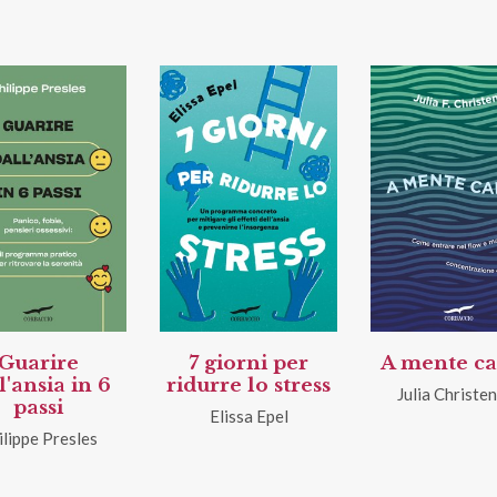
Guarire
7 giorni per
A mente c
l'ansia in 6
ridurre lo stress
Julia Christe
passi
Elissa Epel
ilippe Presles