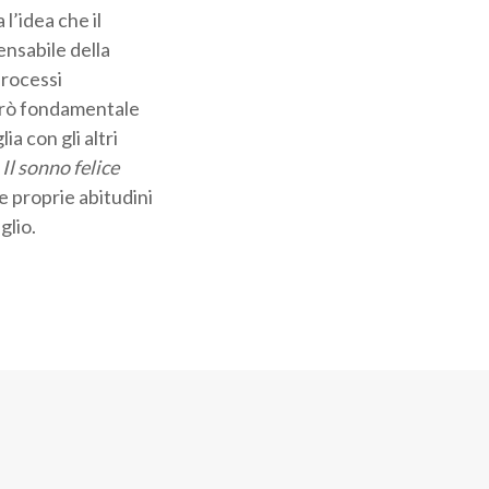
l’idea che il
ensabile della
processi
 però fondamentale
a con gli altri
.
Il sonno felice
le proprie abitudini
glio.