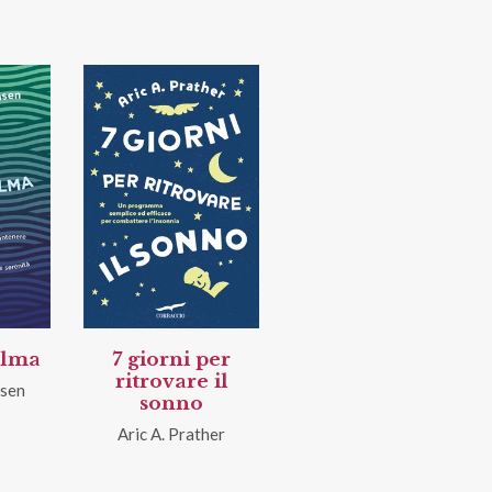
alma
7 giorni per
ritrovare il
nsen
sonno
Aric A. Prather