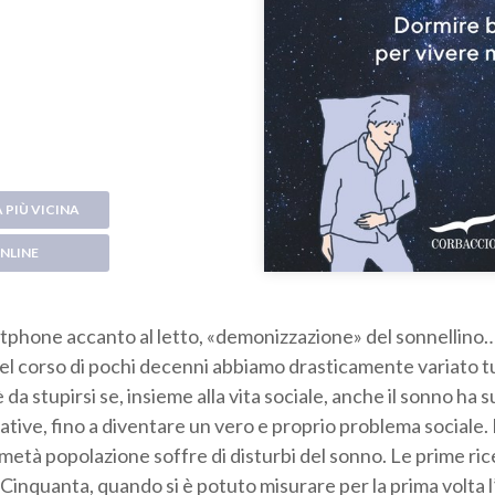
 PIÙ VICINA
NLINE
artphone accanto al letto, «demonizzazione» del sonnellin
el corso di pochi decenni abbiamo drasticamente variato tu
è da stupirsi se, insieme alla vita sociale, anche il sonno ha s
icative, fino a diventare un vero e proprio problema sociale
 metà popolazione soffre di disturbi del sonno. Le prime ri
 Cinquanta, quando si è potuto misurare per la prima volta l’