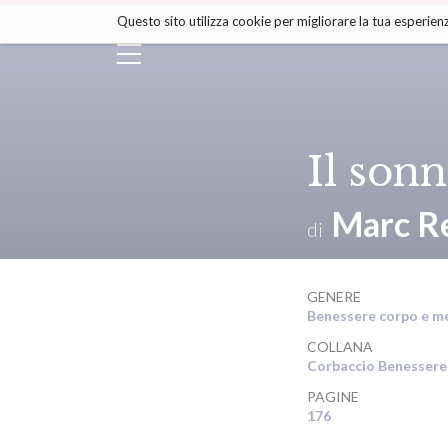
Salta
Questo sito utilizza cookie per migliorare la tua esperienz
ai
contenuti.
|
Salta
alla
navigazione
Il sonn
Marc R
di
GENERE
Benessere corpo e m
COLLANA
Corbaccio Benessere
PAGINE
176