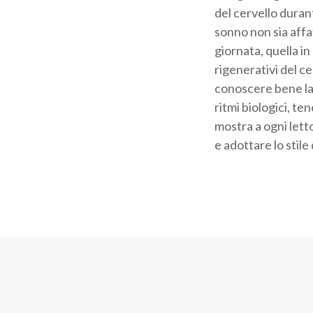
del cervello durant
sonno non sia affa
giornata, quella in
rigenerativi del c
conoscere bene la 
ritmi biologici, t
mostra a ogni letto
e adottare lo stil