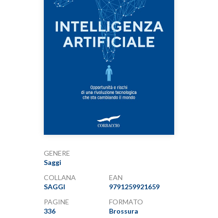
GENERE
Saggi
COLLANA
EAN
SAGGI
9791259921659
PAGINE
FORMATO
336
Brossura