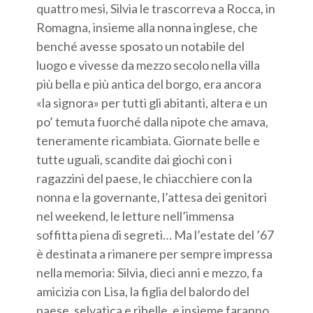
quattro mesi, Silvia le trascorreva a Rocca, in
Romagna, insieme alla nonna inglese, che
benché avesse sposato un notabile del
luogo e vivesse da mezzo secolo nella villa
più bella e più antica del borgo, era ancora
«la signora» per tutti gli abitanti, altera e un
po’ temuta fuorché dalla nipote che amava,
teneramente ricambiata. Giornate belle e
tutte uguali, scandite dai giochi con i
ragazzini del paese, le chiacchiere con la
nonna e la governante, l’attesa dei genitori
nel weekend, le letture nell’immensa
soffitta piena di segreti… Ma l’estate del ’67
è destinata a rimanere per sempre impressa
nella memoria: Silvia, dieci anni e mezzo, fa
amicizia con Lisa, la figlia del balordo del
paese, selvatica e ribelle, e insieme faranno