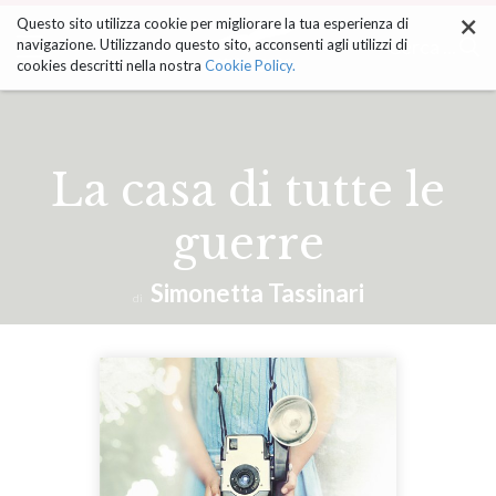
×
Salta
Questo sito utilizza cookie per migliorare la tua esperienza di
ai
Cerca ...
navigazione. Utilizzando questo sito, acconsenti agli utilizzi di
contenuti.
cookies descritti nella nostra
Cookie Policy.
|
Salta
alla
navigazione
La casa di tutte le
guerre
Simonetta Tassinari
di