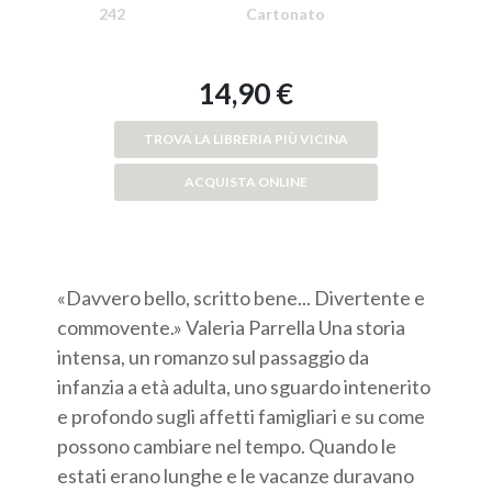
242
Cartonato
14,90 €
TROVA LA LIBRERIA PIÙ VICINA
ACQUISTA ONLINE
«Davvero bello, scritto bene... Divertente e
commovente.» Valeria Parrella Una storia
intensa, un romanzo sul passaggio da
infanzia a età adulta, uno sguardo intenerito
e profondo sugli affetti famigliari e su come
possono cambiare nel tempo. Quando le
estati erano lunghe e le vacanze duravano