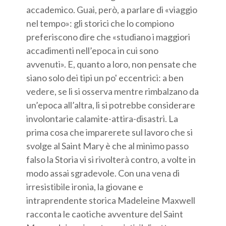
accademico. Guai, però, a parlare di «viaggio
nel tempo»: gli storici che lo compiono
preferiscono dire che «studiano i maggiori
accadimenti nell’epoca in cui sono
avvenuti». E, quanto a loro, non pensate che
siano solo dei tipi un po' eccentrici: a ben
vedere, se li si osserva mentre rimbalzano da
un’epoca all’altra, li si potrebbe considerare
involontarie calamite-attira-disastri. La
prima cosa che imparerete sul lavoro che si
svolge al Saint Mary è che al minimo passo
falso la Storia vi si rivolterà contro, a volte in
modo assai sgradevole. Con una vena di
irresistibile ironia, la giovane e
intraprendente storica Madeleine Maxwell
racconta le caotiche avventure del Saint