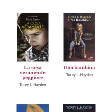
La cosa
Una bambina
veramente
Torey L. Hayden
peggiore
Torey L. Hayden