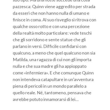
pazzesca: Quinn viene aggredito per strada
da esseri che non hanno nulla di umano e
finisce in coma. Al suo risveglio si ritrova con
qualche osso rotto e con una percezione
della realtà molto particolare: vede teschi
che gli sorridono e sente statue che gli
parlano in versi. Difficile confidarsi con
qualcuno, a meno che quel qualcuno non sia
Matilda, una ragazza di cui non gli importa
nulla e che sua madre gli ha appioppato
come «infermiera». E che comunque Quinn
non intendeva catapultare in un’avventura
piena di pericoli in un mondo parallelo a
quello reale. Né, tantomeno, pensava che
avrebbe potuto innamorarsi di lei…