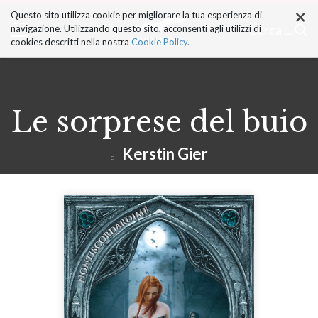
×
Salta
Questo sito utilizza cookie per migliorare la tua esperienza di
ai
Cerca ...
navigazione. Utilizzando questo sito, acconsenti agli utilizzi di
contenuti.
cookies descritti nella nostra
Cookie Policy.
|
Salta
alla
navigazione
Le sorprese del buio
Kerstin Gier
di