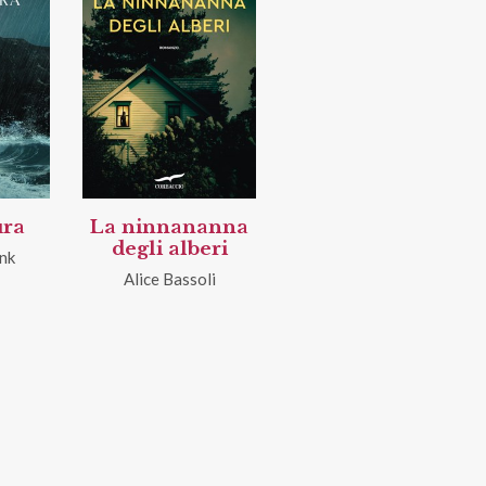
ura
La ninnananna
degli alberi
nk
Alice Bassoli