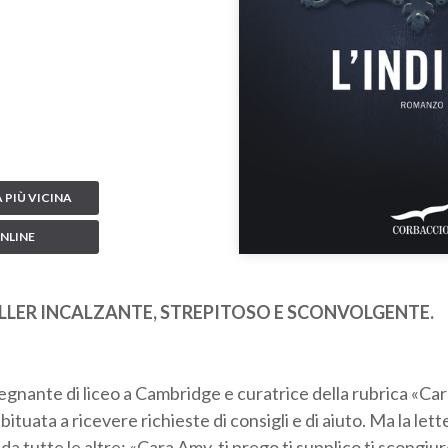
 PIÙ VICINA
NLINE
LLER INCALZANTE, STREPITOSO E SCONVOLGENTE.
gnante di liceo a Cambridge e curatrice della rubrica «Ca
abituata a ricevere richieste di consigli e di aiuto. Ma la le
da tutte le altre: «Cara Amy, ti prego ti supplico ti scongiu