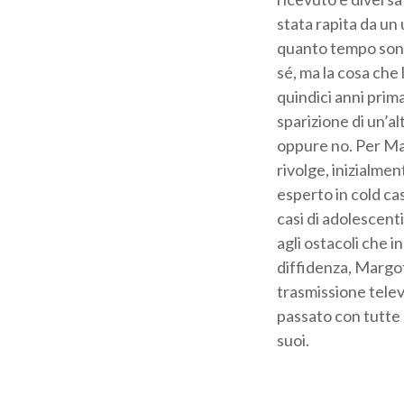
stata rapita da u
quanto tempo sono 
sé, ma la cosa che
quindici anni prima
sparizione di un’al
oppure no. Per Marg
rivolge, inizialme
esperto in cold cas
casi di adolescent
agli ostacoli che i
diffidenza, Margot
trasmissione televi
passato con tutte l
suoi.