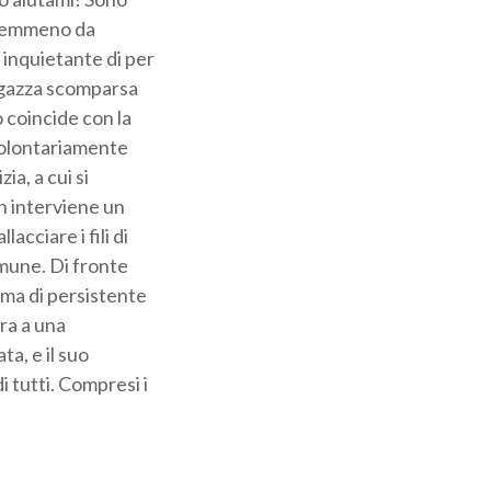
 nemmeno da
 inquietante di per
ragazza scomparsa
o coincide con la
 volontariamente
ia, a cui si
n interviene un
acciare i fili di
omune. Di fronte
lima di persistente
ra a una
ta, e il suo
i tutti. Compresi i