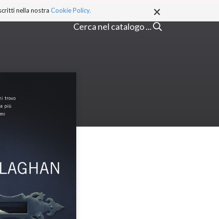
×
critti nella nostra
Cookie Policy.
Cerca nel catalogo ...