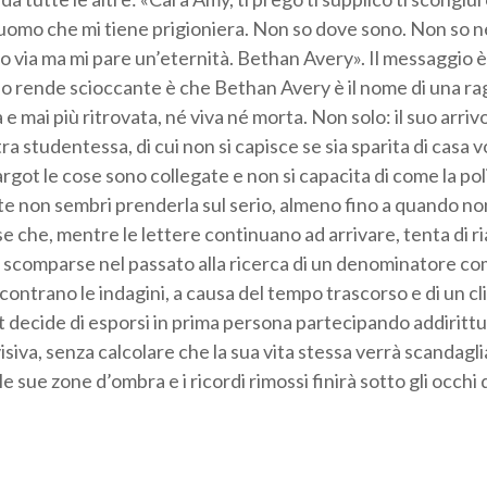
n uomo che mi tiene prigioniera. Non so dove sono. Non so
via ma mi pare un’eternità. Bethan Avery». Il messaggio è
 lo rende scioccante è che Bethan Avery è il nome di una 
 e mai più ritrovata, né viva né morta. Non solo: il suo arriv
tra studentessa, di cui non si capisce se sia sparita di casa
ot le cose sono collegate e non si capacita di come la poliz
nte non sembri prenderla sul serio, almeno fino a quando no
e che, mentre le lettere continuano ad arrivare, tenta di riall
i scomparse nel passato alla ricerca di un denominatore c
ncontrano le indagini, a causa del tempo trascorso e di un c
 decide di esporsi in prima persona partecipando addirittu
siva, senza calcolare che la sua vita stessa verrà scandaglia
e sue zone d’ombra e i ricordi rimossi finirà sotto gli occhi d