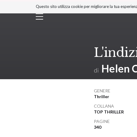
Salta
Questo sito utilizza cookie per migliorare la tua esperienz
ai
contenuti.
|
Salta
alla
navigazione
L'indiz
Helen C
di
GENERE
Thriller
COLLANA
TOP THRILLER
PAGINE
340