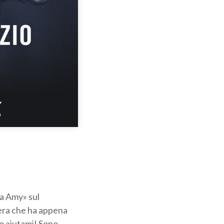
ra Amy» sul
ttera che ha appena
ro aiutami! Sono