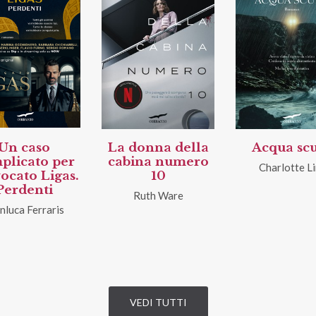
Un caso
La donna della
Acqua sc
plicato per
cabina numero
Charlotte Li
vocato Ligas.
10
Perdenti
Ruth Ware
nluca Ferraris
VEDI TUTTI