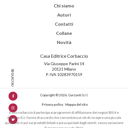
Chi siamo
Autori
Contatti
Collane
Novità
Casa Editrice Corbaccio
Via Giuseppe Parini 14
20121 Milano
P. IVA 10283970159
Copyright © 2026, Garzanti S.r.l.
Privacy policy
Mappa del sito
Il sito corbaccio.it partecipa ai programmi di affiliazione dei negozi IBS.it e
Amazon EU, forme di accordo che consentono ai siti di recepire una piccola
quota dei ricavi sui prodotti linkati e poi acquistati dagli utenti, senza variazione
di prezzo per questi ultimi.