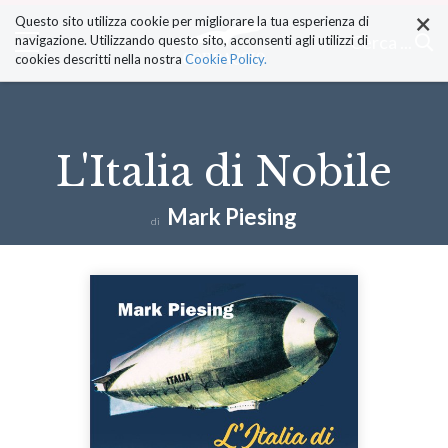
×
Salta
Questo sito utilizza cookie per migliorare la tua esperienza di
ai
Cerca ...
navigazione. Utilizzando questo sito, acconsenti agli utilizzi di
contenuti.
cookies descritti nella nostra
Cookie Policy.
|
Salta
alla
navigazione
L'Italia di Nobile
Mark Piesing
di