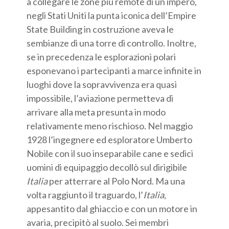
a collegare le zone più remote di un impero,
negli Stati Uniti la punta iconica dell’Empire
State Building in costruzione aveva le
sembianze di una torre di controllo. Inoltre,
se in precedenza le esplorazioni polari
esponevano i partecipanti a marce infinite in
luoghi dove la sopravvivenza era quasi
impossibile, l’aviazione permetteva di
arrivare alla meta presunta in modo
relativamente meno rischioso. Nel maggio
1928 l’ingegnere ed esploratore Umberto
Nobile con il suo inseparabile cane e sedici
uomini di equipaggio decollò sul dirigibile
Italia
per atterrare al Polo Nord. Ma una
volta raggiunto il traguardo, l’
Italia
,
appesantito dal ghiaccio e con un motore in
avaria, precipitò al suolo. Sei membri