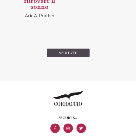
ritrovare il
sonno
Aric A. Prather
VEDI TUTTI